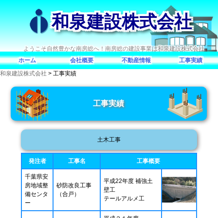
和泉建設株式会社
ようこそ自然豊かな南房総へ！南房総の建設事業は和泉建設株式会社
ホーム
会社概要
不動産情報
工事実績
和泉建設株式会社
>
工事実績
工事実績
土木工事
発注者
工事名
工事概要
千葉県安
平成22年度 補強土
房地域整
砂防改良工事
壁工
備センタ
（合戸）
テールアルメ工
ー