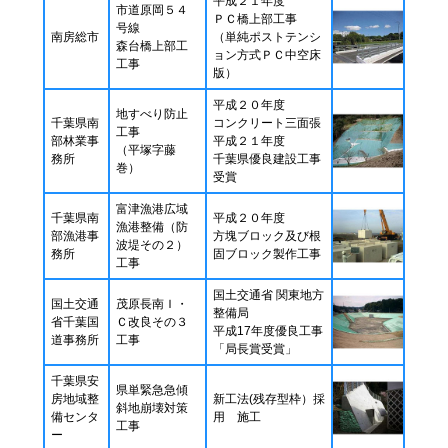
平成２１年度
市道原岡５４
ＰＣ橋上部工事
号線
南房総市
（単純ポストテンシ
森台橋上部工
ョン方式ＰＣ中空床
工事
版）
平成２０年度
地すべり防止
千葉県南
コンクリート三面張
工事
部林業事
平成２１年度
（平塚字藤
務所
千葉県優良建設工事
巻）
受賞
富津漁港広域
千葉県南
平成２０年度
漁港整備（防
部漁港事
方塊ブロック及び根
波堤その２）
務所
固ブロック製作工事
工事
国土交通省 関東地方
国土交通
茂原長南Ｉ・
整備局
省千葉国
Ｃ改良その３
平成17年度優良工事
道事務所
工事
「局長賞受賞」
千葉県安
県単緊急急傾
房地域整
新工法(残存型枠）採
斜地崩壊対策
備センタ
用 施工
工事
ー