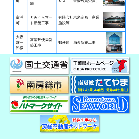
町
００ 「最優秀賞受賞」
部
富浦
とみうらマー
有限会社未来企画 商業
町
ト新築工事
施設等
大坂
富浦郵便局新
京一
郵便局 局舎新築工事
築工事
郎様