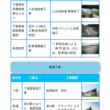
千葉県安
房農林振
ため池改修工
ため池改修 事業終了
興センタ
事
ー
千葉県南
地すべり防止
井桁フリューム水路
部林業事
工事(奈良林字
施工
務所
仲芝）
７ 町村合併による、
駐車場整備工
南房総市
「新 市 誕 生」のた
事
め、駐車場の拡張
建築工事
発注者
工事名
工事概要
Ｔ様邸新築工
Ｔ様
南房総市 谷向
事
道の駅とみう
富浦
道の駅 グランプリ ２０
ら 枇杷倶楽